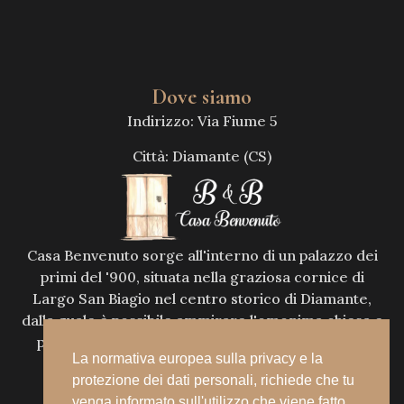
Dove siamo
Indirizzo: Via Fiume 5
Città: Diamante (CS)
Casa Benvenuto sorge all'interno di un palazzo dei
primi del '900, situata nella graziosa cornice di
Largo San Biagio nel centro storico di Diamante,
dalla quale è possibile ammirare l'omonima chiesa e
perdersi tra i vicoletti dipinti del centro storico.
La normativa europea sulla privacy e la
protezione dei dati personali, richiede che tu
venga informato sull'utilizzo che viene fatto